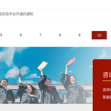
拟实验平台开通的通知
5
6
7
8
9
10
咨
咨询电
客服邮