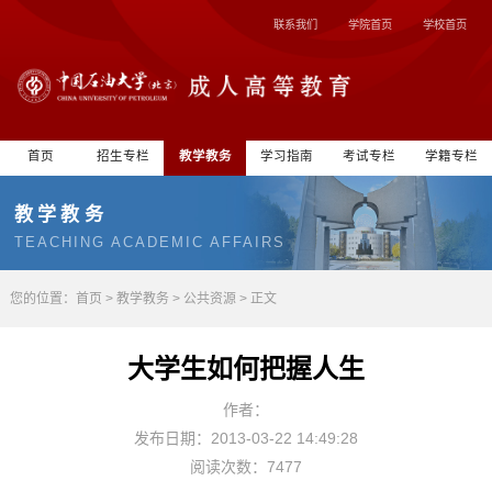
联系我们
学院首页
学校首页
首页
招生专栏
教学教务
学习指南
考试专栏
学籍专栏
教学教务
TEACHING ACADEMIC AFFAIRS
您的位置：
首页
>
教学教务
>
公共资源
> 正文
大学生如何把握人生
作者：
发布日期：2013-03-22 14:49:28
阅读次数：7477