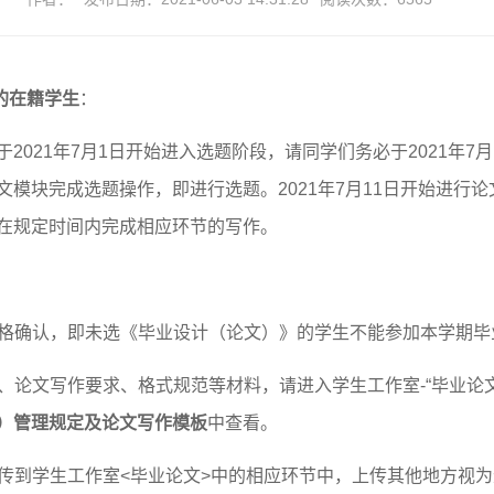
的在籍学生
：
于
2021
年
7
月
1
日开始进入选题阶段，请同学们务必于
2021
年
7
月
文模块完成选题操作，即进行选题。
2021
年
7
月
11
日开始进行论
在规定时间内完成相应环节的写作。
格确认，即未选《毕业设计（论文）》的学生不能参加本学期毕
、论文写作要求、格式规范等材料，请进入学生工作室
-
“毕业论
）管理规定及论文写作模板
中查看。
传到学生工作室<毕业论文>中的相应环节中，上传其他地方视