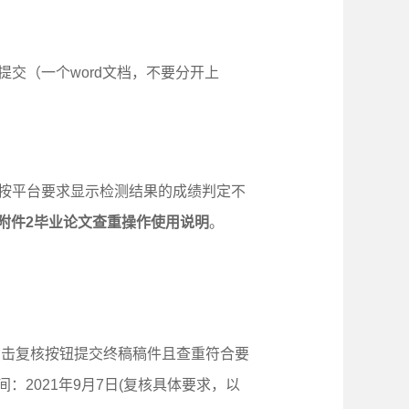
交（一个word文档，不要分开上
未按平台要求显示检测结果的成绩判定不
附件
2
毕业论文查重操作使用说明
。
点击复核按钮提交终稿稿件且查重符合要
间：
2021
年
9
月
7
日(复核具体要求，以