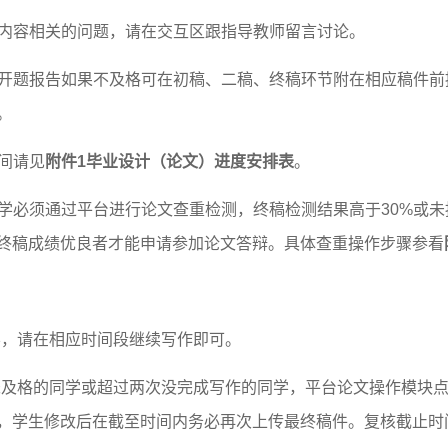
业内容相关的问题，请在交互区跟指导教师留言讨论。
开题报告如果不及格可在初稿、二稿、终稿环节附在相应稿件前提
。
间请见
附件
1
毕业设计（论文）进度安排表
。
学必须通过平台进行论文查重检测，终稿检测结果高于30%或
且终稿成绩优良者才能申请参加论文答辩。具体查重操作步骤参看
学，请在相应时间段继续写作即可。
未及格的同学或超过两次没完成写作的同学，
平台论文操作模块
，学生修改后在截至时间内务必再次上传最终稿件
。复核截止时