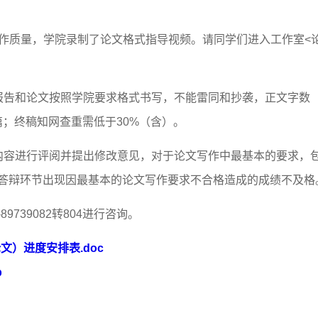
作质量，学院录制了论文格式指导视频。请同学们进入工作室<
报告和论文按照学院要求格式书写，不能雷同和抄袭，正文字数
10篇；终稿知网查重需低于30%（含）。
文内容进行评阅并提出修改意见，对于论文写作中最基本的要求，
答辩环节出现因最基本的论文写作要求不合格造成的成绩不及格
9739082转804进行咨询。
文）进度安排表.doc
p