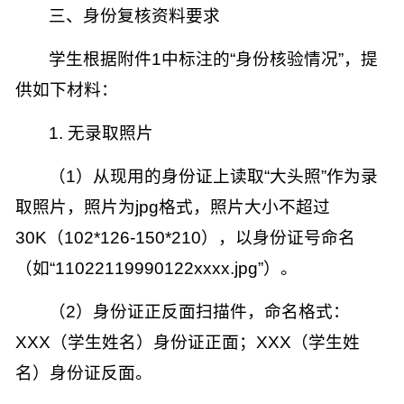
三、
身份复核资料要求
学生根据附件
1
中标注的“身份核验情况”，提
供如下材料：
1.
无录取照片
（
1
）从现用的身份证上读取“大头照”作为录
取照片，照片为
jpg
格式，照片大小不超过
30K
（
102*126-150*210
），以身份证号命名
（如“
11022119990122xxxx.jpg
”）。
（
2
）身份证正反面扫描件，命名格式：
XXX
（学生姓名）身份证正面；
XXX
（学生姓
名）身份证反面。