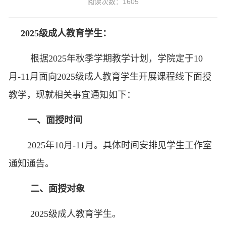
阅读次数：1605
202
5
级成人教育学生
：
根据
2025年
秋季学期
教学
计划
，
学院
定于
10
月
-
11
月面向
202
5
级成人教育学生开展课程线下面授
教学，现就相关事宜通知如下：
一、面授时间
202
5
年
10
月
-
11
月。具体时间安排见学生工作室
通知通告。
二、面授对象
202
5
级成人教育学生。